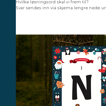
Hvilke løsningsord skal vi frem til?
Svar sendes inn via skjema lengre nede un