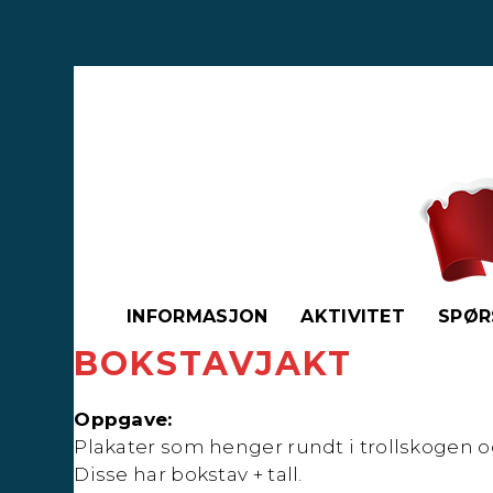
Skip
to
content
INFORMASJON
AKTIVITET
SPØR
BOKSTAVJAKT
Oppgave:
Plakater som henger rundt i trollskogen o
Disse har bokstav + tall.