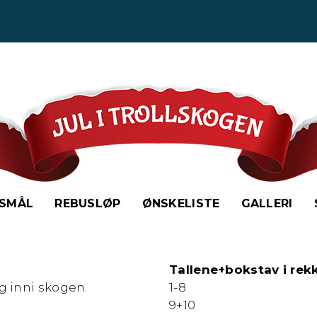
SMÅL
REBUSLØP
ØNSKELISTE
GALLERI
Tallene+bokstav i rek
g inni skogen.
1-8
9+10