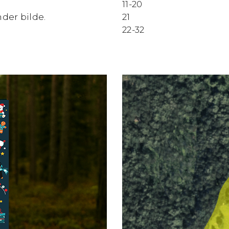
11-20
der bilde.
21
22-32