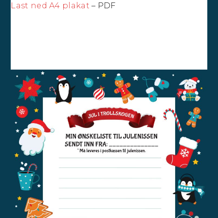
Last ned A4 plakat
– PDF