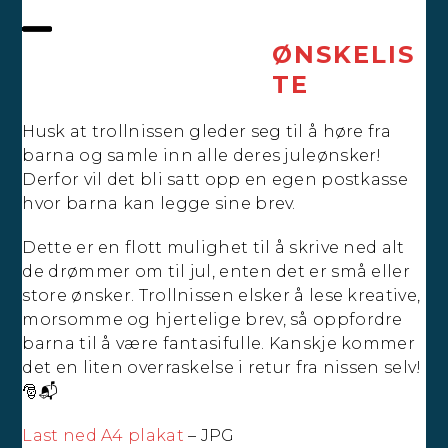
Skip
to
ØNSKELIS
Open
Close
content
TE
mobile
mobile
menu
menu
Husk at trollnissen gleder seg til å høre fra
barna og samle inn alle deres juleønsker!
Derfor vil det bli satt opp en egen postkasse
hvor barna kan legge sine brev.
Dette er en flott mulighet til å skrive ned alt
de drømmer om til jul, enten det er små eller
store ønsker. Trollnissen elsker å lese kreative,
morsomme og hjertelige brev, så oppfordre
barna til å være fantasifulle. Kanskje kommer
det en liten overraskelse i retur fra nissen selv!
🎅📬
Last ned A4 plakat
– JPG