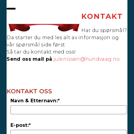
Skip
to
KONTAKT
Open
Close
content
mobile
mobile
Har du spørsmål?
menu
menu
Da starter du med les alt av informasjon og
vår spørsmål side først.
Så tar du kontakt med oss!
Send oss mail på
julenissen@hundvaag.no
.
KONTAKT OSS
Navn & Etternavn:*
E-post:*