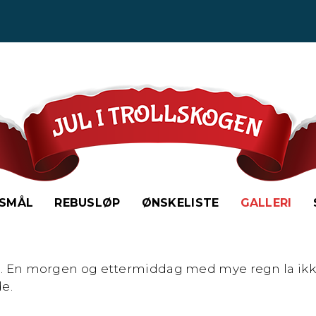
SMÅL
REBUSLØP
ØNSKELISTE
GALLERI
kogen. En morgen og ettermiddag med mye regn la ik
de.